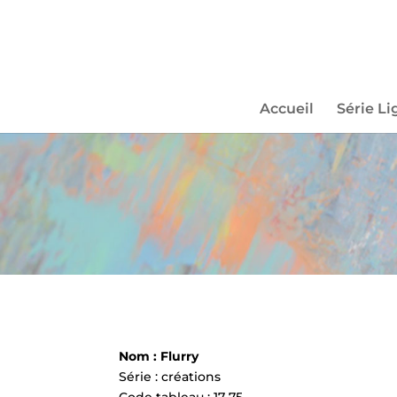
Accueil
Série Li
Nom : Flurry
Série : créations
Code tableau : 17-75